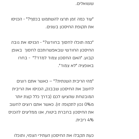
ששואלים.
"עוד כמה זמן תרצו להשתמש בכסף?" - הכניסו 
את תקופת החיסכון בשנים. 
"כמה תוכלו לחסוך בחודש?" - הכניסו את גובה 
החיסכון החודשי שבאפשרותכם לחסוך  באופן 
קבוע. "האם החסכון צמוד למדד?"  - בחרו 
באופציה "לא צמוד". 
"מהי הריבית השנתית?" – כאשר אתם רוצים 
לחשב את החיסכון שבבנק, הכניסו את הריבית 
המובטחת שהציעו לכם (בדרך כלל קצת יותר 
מ0% נכון לתקופה זו). כאשר אתם רוצים לחשב 
את החיסכון בחברת ביטוח, אנו ממליצים להכניס 
4% ריבית. 
כעת תקבלו את החיסכון העתידי הצפוי, ותוכלו 